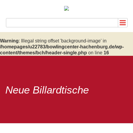
Warning
: Illegal string offset 'background-image' in
/homepages/u22783/bowlingcenter-hachenburg.de/wp-
content/themes/bch/header-single.php
on line
16
Neue Billardtische