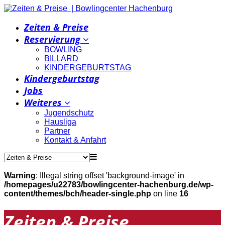
Zeiten & Preise
Reservierung
BOWLING
BILLARD
KINDERGEBURTSTAG
Kindergeburtstag
Jobs
Weiteres
Jugendschutz
Hausliga
Partner
Kontakt & Anfahrt
Warning
: Illegal string offset 'background-image' in
/homepages/u22783/bowlingcenter-hachenburg.de/wp-
content/themes/bch/header-single.php
on line
16
Zeiten & Preise