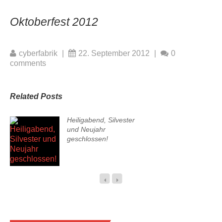
Oktoberfest 2012
cyberfabrik
|
22. September 2012
|
0
comments
Related Posts
Heiligabend, Silvester
und Neujahr
geschlossen!